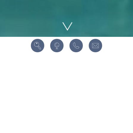
WILLKOMMEN AM
ORT IHRER
SEHNSÜCHTE
Marina Tower ist ein Ort, wo man lebt und viel
erlebt. Ein Ort, der inspiriert. Und ein Ort, an
dem man sich rundum wohl und sicher fühlt.