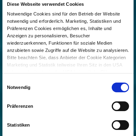
Diese Webseite verwendet Cookies
Notwendige Cookies sind für den Betrieb der Website
notwendig und erforderlich. Marketing, Statistiken und
Präferenzen Cookies ermöglichen es, Inhalte und
Anzeigen zu personalisieren, Besucher
wiederzuerkennen, Funktionen für soziale Medien
anzubieten sowie Zugriffe auf die Website zu analysieren.
Bitte beachten Sie, dass Anbieter der Cookie Kategorien
Marketing und Statistik teilweise Ihren Sitz in den USA
haben und mitunter in den USA kein mit der EU
vergleichbares Schutzniveau für Ihre Daten existiert oder
Einwilligungsauswahl
gewährleistet werden kann. Für weitere Informationen
Notwendig
klicken Sie auf "Details zeigen" oder
"
Datenschutzhinweis
“. Das
Impressum
finden Sie hier.
Präferenzen
Statistiken